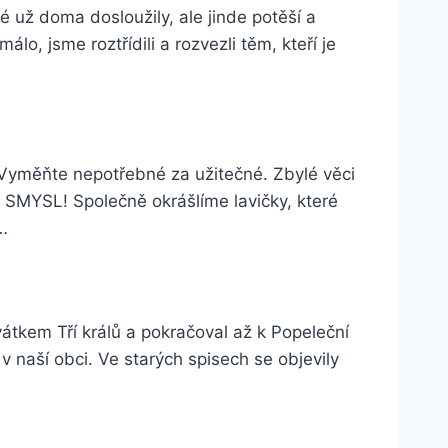
už doma dosloužily, ale jinde potěší a
, jsme roztřídili a rozvezli těm, kteří je
. Vyměňte nepotřebné za užitečné. Zbylé věci
MYSL! Společně okrášlíme lavičky, které
…
átkem Tří králů a pokračoval až k Popeleční
v naší obci. Ve starých spisech se objevily