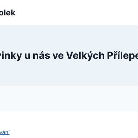
olek
inky u nás ve Velkých Přílep
vání