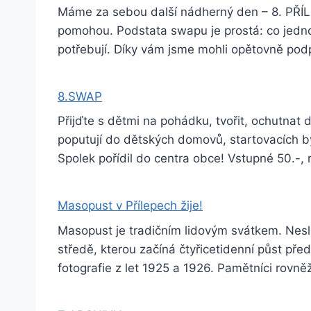
Máme za sebou další nádherný den – 8. PŘÍLE
pomohou. Podstata swapu je prostá: co jednomu
potřebují. Díky vám jsme mohli opětovně pod
8.SWAP
Přijďte s dětmi na pohádku, tvořit, ochutnat
poputují do dětských domovů, startovacích
Spolek pořídil do centra obce! Vstupné 50.-,
Masopust v Přílepech žije!
Masopust je tradičním lidovým svátkem. Nesl 
středě, kterou začíná čtyřicetidenní půst před
fotografie z let 1925 a 1926. Pamětníci rovně