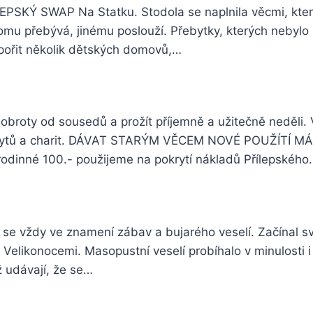
PSKÝ SWAP Na Statku. Stodola se naplnila věcmi, které 
 přebývá, jinému poslouží. Přebytky, kterých nebylo málo
pořit několik dětských domovů,…
 dobroty od sousedů a prožít příjemně a užitečně neděli
 bytů a charit. DÁVAT STARÝM VĚCEM NOVÉ POUŽÍTÍ MÁ S
 rodinné 100.- použijeme na pokrytí nákladů Přílepského
se vždy ve znamení zábav a bujarého veselí. Začínal sv
 Velikonocemi. Masopustní veselí probíhalo v minulosti i 
ž udávají, že se…