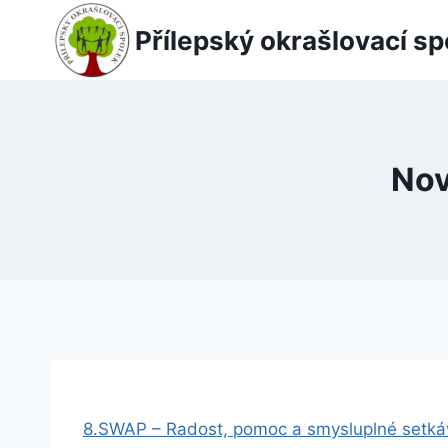
Přeskočit
Přílepský okrašlovací sp
na
obsah
Nov
8.SWAP – Radost, pomoc a smysluplné setká