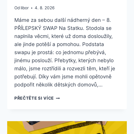
Od
libor
4. 8. 2026
Máme za sebou další nádherný den – 8.
PŘÍLEPSKÝ SWAP Na Statku. Stodola se
naplnila věcmi, které už doma dosloužily,
ale jinde potěší a pomohou. Podstata
swapu je prostá: co jednomu přebývá,
jinému poslouží. Přebytky, kterých nebylo
málo, jsme roztřídili a rozvezli těm, kteří je
potřebují. Díky vám jsme mohli opětovně
podpořit několik dětských domovů,…
8.SWAP
PŘEČTĚTE SI VÍCE
–
RADOST,
POMOC
A
SMYSLUPLNÉ