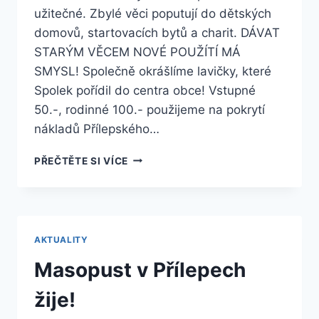
užitečné. Zbylé věci poputují do dětských
domovů, startovacích bytů a charit. DÁVAT
STARÝM VĚCEM NOVÉ POUŽÍTÍ MÁ
SMYSL! Společně okrášlíme lavičky, které
Spolek pořídil do centra obce! Vstupné
50.-, rodinné 100.- použijeme na pokrytí
nákladů Přílepského…
8.SWAP
PŘEČTĚTE SI VÍCE
AKTUALITY
Masopust v Přílepech
žije!