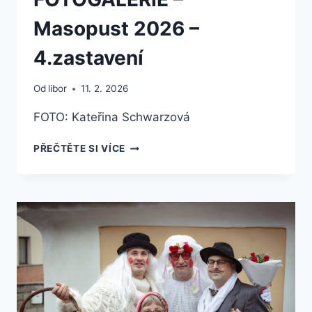
Masopust 2026 –
4.zastavení
Od
libor
11. 2. 2026
FOTO: Kateřina Schwarzová
FOTOGALERIE
PŘEČTĚTE SI VÍCE
–
MASOPUST
2026
–
4.ZASTAVENÍ