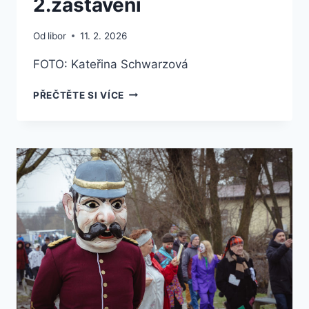
2.zastavení
Od
libor
11. 2. 2026
FOTO: Kateřina Schwarzová
FOTOGALERIE
PŘEČTĚTE SI VÍCE
–
MASOPUST
2026
–
2.ZASTAVENÍ