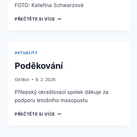
FOTO: Kateřina Schwarzová
FOTOGALERIE
PŘEČTĚTE SI VÍCE
–
MASOPUST
2026
–
ZAHÁJENÍ
AKTUALITY
Poděkování
Od
libor
9. 2. 2026
Přílepský okrašlovací spolek děkuje za
podporu letošního masopustu
PODĚKOVÁNÍ
PŘEČTĚTE SI VÍCE